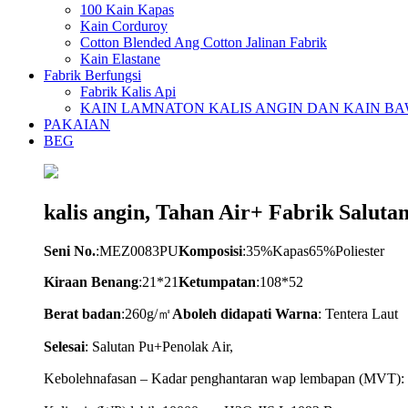
100 Kain Kapas
Kain Corduroy
Cotton Blended Ang Cotton Jalinan Fabrik
Kain Elastane
Fabrik Berfungsi
Fabrik Kalis Api
KAIN LAMNATON KALIS ANGIN DAN KAIN B
PAKAIAN
BEG
kalis angin, Tahan Air+ Fabrik Saluta
Seni No.
:MEZ0083PU
Komposisi
:35%Kapas65%Poliester
Kiraan Benang
:21*21
Ketumpatan
:108*52
Berat badan
:260g/㎡
A
boleh didapati
Warna
: Tentera Laut
Selesai
: Salutan Pu+Penolak Air,
Kebolehnafasan – Kadar penghantaran wap lembapan (MVT):