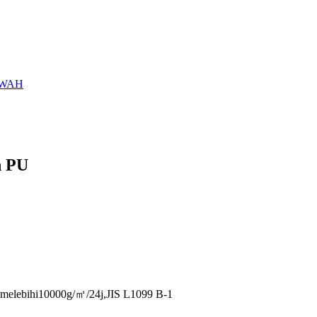
AWAH
n PU
 melebihi10000g/㎡/24j,JIS L1099 B-1