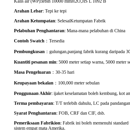
Kalis air (WP):lebih 10000 mmH2O,JIS L 1092 B
Arahan Lebar
: Tepi ke tepi
Arahan Ketumpatan
: Selesai
Ketumpatan Fabrik
Pelabuhan Penghantaran
: Mana-mana pelabuhan di China
Contoh Swatch
：
Tersedia
Pembungkusan
：
gulungan,
panjang fabrik kurang daripada 30 
Kuantiti pesanan min
: 5000 meter setiap warna, 5000 meter s
Masa Pengeluaran
：30-35 hari
Keupayaan bekalan
：100,000 meter sebulan
Penggunaan Akhir
:
i
jaket keselamatan boleh kembung, kot a
Terma pembayaran
: T/T terlebih dahulu, LC pada pandangan
Syarat Penghantaran
: FOB, CRF dan CIF, dsb.
Pemeriksaan Fabrik
i
on
: Fabrik ini boleh memenuhi standard
sistem empat mata Amerika.